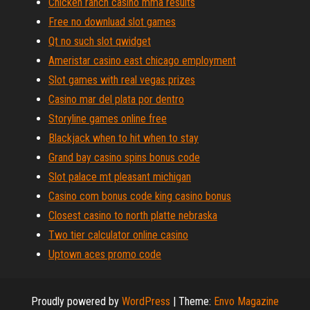
Chicken ranch casino mma results
Free no downluad slot games
Qt no such slot qwidget
Ameristar casino east chicago employment
Slot games with real vegas prizes
Casino mar del plata por dentro
Storyline games online free
Blackjack when to hit when to stay
Grand bay casino spins bonus code
Slot palace mt pleasant michigan
Casino com bonus code king casino bonus
Closest casino to north platte nebraska
Two tier calculator online casino
Uptown aces promo code
Proudly powered by
WordPress
|
Theme:
Envo Magazine