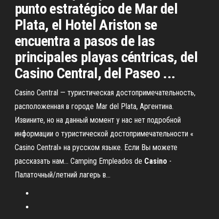
punto estratégico de Mar del
Plata, el Hotel Ariston se
encuentra a pasos de las
principales playas céntricas, del
Casino Central, del Paseo ...
Casino Central — туристическая достопримечательность,
расположенная в городе Mar del Plata, Аргентина.
Извините, но на данный момент у нас нет подробной
информации о туристической достопримечательности «
Casino Central» на русском языке. Если Вы можете
рассказать нам... Camping Empleados de
Casino
-
Палаточный/летний лагерь в…