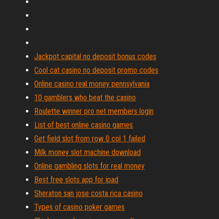
Jackpot capital no deposit bonus codes
Cool cat casino no deposit promo codes
Online casino real money pennsylvania
10 gamblers who beat the casino
Roulette winner pro net members login
List of best online casino games
Get field slot from row 0 col 1 failed
Milk money slot machine download
Online gambling slots for real money
Best free slots app for ipad
Sheraton san jose costa rica casino
Types of casino poker games