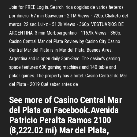
Join for FREE Log in. Search. rica cogidas de varios heteros
por dinero. 67 min Guayacan - 2.1M Views - 720p. Chaketo del
merca. 22 sec Luixz - 51.2k Views - 360p. VESTUARIOS DE
ARGENTINA. 3 min Morboargentino - 116.9k Views - 360p.
Casino Central Mar del Plata Review by Casino City Casino
Central Mar del Plata is in Mar del Plata, Buenos Aires,
Argentina and is open daily 3pm-3am. The casino's gaming
space features 630 gaming machines and 140 table and
poker games. The property has a hotel. Casino Central de Mar
del Plata - 2019 Qué saber antes de
See more of Casino Central Mar
del Plata on Facebook.Avenida
Patricio Peralta Ramos 2100
(8,222.02 mi) Mar del Plata,